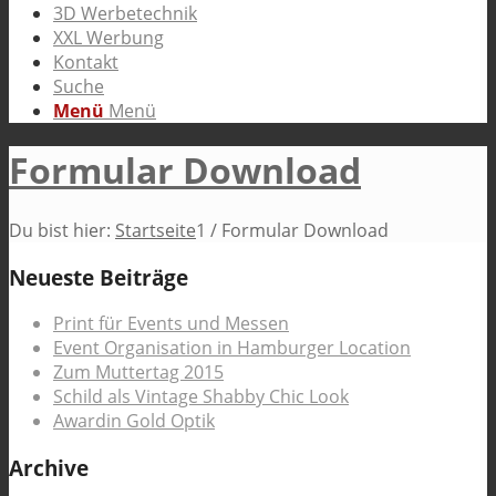
3D Werbetechnik
XXL Werbung
Kontakt
Suche
Menü
Menü
Formular Download
Du bist hier:
Startseite
1
/
Formular Download
Neueste Beiträge
Print für Events und Messen
Event Organisation in Hamburger Location
Zum Muttertag 2015
Schild als Vintage Shabby Chic Look
Awardin Gold Optik
Archive