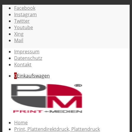
Facebook
Instagram
Twitter
Youtube
Xing
Mail
Impressum
Datenschutz
Kontakt
0
Einkaufswagen
Home
Print, Plattendirektdruck, Plattendruck