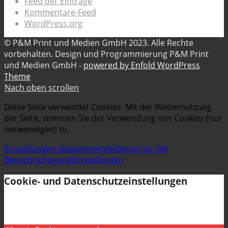
Feed der Einträge
Kommentare-Feed
WordPress.org
© P&M Print und Medien GmbH 2023. Alle Rechte
vorbehalten. Design und Programmierung P&M Print
und Medien GmbH -
powered by Enfold WordPress
Theme
Nach oben scrollen
Diese Seite verwendet Cookies. Mit der Weiternutzung
der Seite, stimmen Sie der Verwendung von Cookies (nur
notwendigen) zu.
Einstellungen akzeptieren
Verberge nur die
Benachrichtigung
Einstellungen
Cookie- und Datenschutzeinstellungen