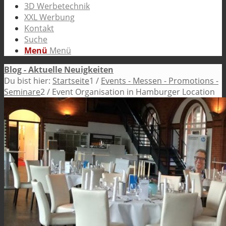
3D Werbetechnik
XXL Werbung
Kontakt
Suche
Menü
Menü
Blog - Aktuelle Neuigkeiten
Du bist hier:
Startseite
1
/
Events - Messen - Promotions -
Seminare
2
/
Event Organisation in Hamburger Location