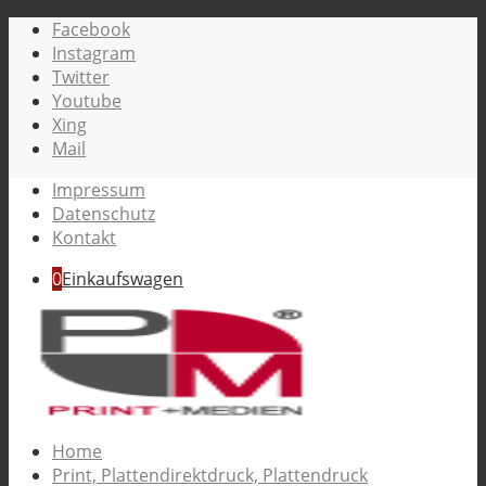
Facebook
Instagram
Twitter
Youtube
Xing
Mail
Impressum
Datenschutz
Kontakt
0
Einkaufswagen
Home
Print, Plattendirektdruck, Plattendruck