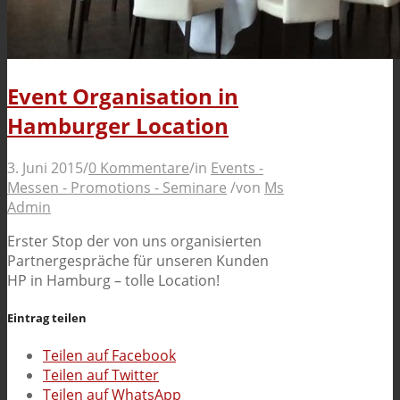
Event Organisation in
Hamburger Location
3. Juni 2015
/
0 Kommentare
/
in
Events -
Messen - Promotions - Seminare
/
von
Ms
Admin
Erster Stop der von uns organisierten
Partnergespräche für unseren Kunden
HP in Hamburg – tolle Location!
Eintrag teilen
Teilen auf Facebook
Teilen auf Twitter
Teilen auf WhatsApp