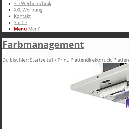
3D Werbetechnik
XXL Werbung
Kontakt
Suche
Menü
Menü
Farbmanagement
Du bist hier:
Startseite
1
/
Print, Plattendirektdruck, Platte