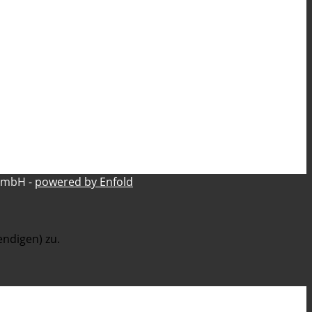
GmbH -
powered by Enfold
ndigen) zu.