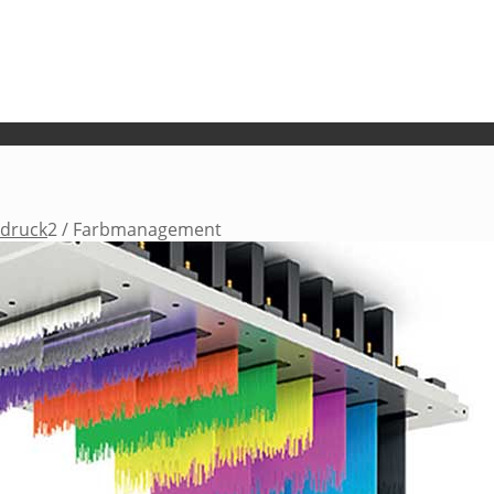
ndruck
2
/
Farbmanagement