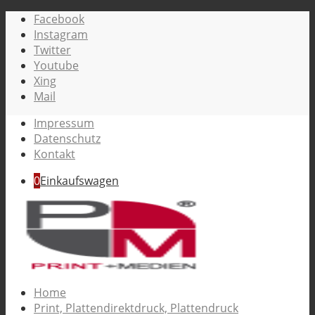
Facebook
Instagram
Twitter
Youtube
Xing
Mail
Impressum
Datenschutz
Kontakt
0
Einkaufswagen
Home
Print, Plattendirektdruck, Plattendruck