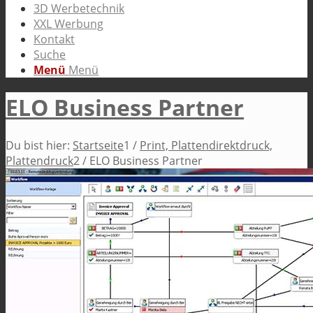
3D Werbetechnik
XXL Werbung
Kontakt
Suche
Menü
Menü
ELO Business Partner
Du bist hier:
Startseite
1
/
Print, Plattendirektdruck,
Plattendruck
2
/
ELO Business Partner