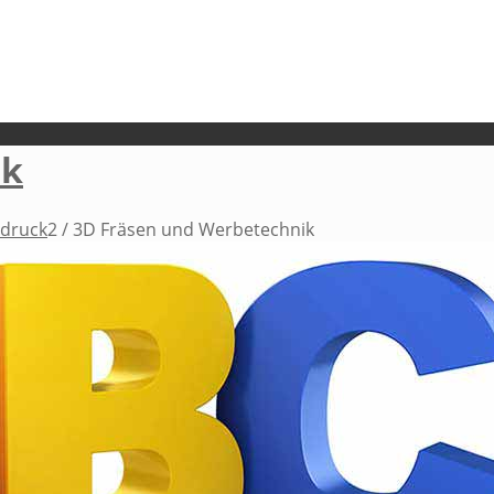
ik
ndruck
2
/
3D Fräsen und Werbetechnik