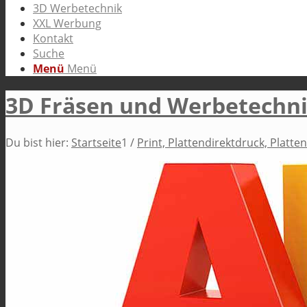
3D Werbetechnik
XXL Werbung
Kontakt
Suche
Menü
Menü
3D Fräsen und Werbetechn
Du bist hier:
Startseite
1
/
Print, Plattendirektdruck, Platte