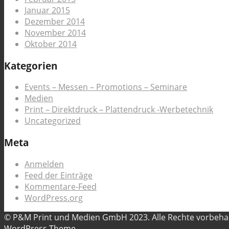
Januar 2015
Dezember 2014
November 2014
Oktober 2014
Kategorien
Events – Messen – Promotions – Seminare
Medien
Print – Direktdruck – Plattendruck -Werbetechnik
Uncategorized
Meta
Anmelden
Feed der Einträge
Kommentare-Feed
WordPress.org
© P&M Print und Medien GmbH 2023. Alle Rechte vorbeh
WordPress Theme