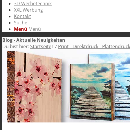
3D Werbetechnik
XXL Werbung
Kontakt
Suche
Menü
Menü
Blog - Aktuelle Neuigkeiten
Du bist hier:
Startseite
1
/
Print - Direktdruck - Plattendru