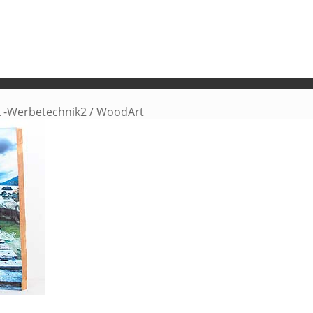
ck -Werbetechnik
2
/
WoodArt