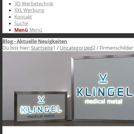
3D Werbetechnik
XXL Werbung
Kontakt
Suche
Menü
Menü
Blog - Aktuelle Neuigkeiten
Du bist hier:
Startseite
1
/
Uncategorized
2
/
Firmenschilder