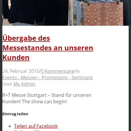
Übergabe des
Messestandes an unseren
Kunden
24. Februar 2015
/
0 Kommentare
/
in
Events - Messen - Promotions - Seminare
/
von
Ms Admin
R+T Messe Stuttgart – Stand für unseren
Kunden! The show can begin!
Eintrag teilen
Teilen auf Facebook