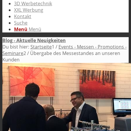
3D Werbetechnik
XXL Werbung
Kontakt
Suche
Menü
Menü
Blog - Aktuelle Neuigkeiten
Du bist hier:
Startseite
1
/
Events - Messen - Promotions -
Seminare
2
/
Übergabe des Messestandes an unseren
Kunden