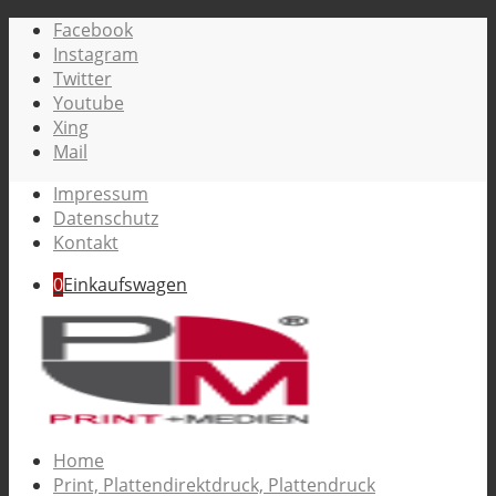
Facebook
Instagram
Twitter
Youtube
Xing
Mail
Impressum
Datenschutz
Kontakt
0
Einkaufswagen
Home
Print, Plattendirektdruck, Plattendruck