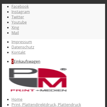
Facebook
Instagram
Twitter
Youtube
Xing
Mail
Impressum
Datenschutz
Kontakt
0
Einkaufswagen
Home
Print, Plattendirektdruck, Plattendruck