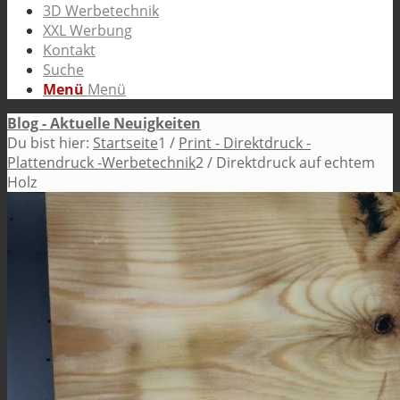
3D Werbetechnik
XXL Werbung
Kontakt
Suche
Menü
Menü
Blog - Aktuelle Neuigkeiten
Du bist hier:
Startseite
1
/
Print - Direktdruck -
Plattendruck -Werbetechnik
2
/
Direktdruck auf echtem
Holz