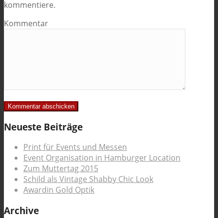
kommentiere.
Kommentar
Neueste Beiträge
Print für Events und Messen
Event Organisation in Hamburger Location
Zum Muttertag 2015
Schild als Vintage Shabby Chic Look
Awardin Gold Optik
Archive