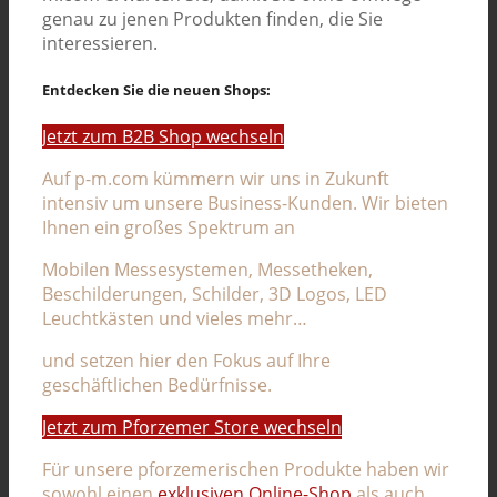
genau zu jenen Produkten finden, die Sie
interessieren.
Entdecken Sie die neuen Shops:
Jetzt zum B2B Shop wechseln
Auf p-m.com kümmern wir uns in Zukunft
intensiv um unsere Business-Kunden. Wir bieten
Ihnen ein großes Spektrum an
Mobilen Messesystemen, Messetheken,
Beschilderungen, Schilder, 3D Logos, LED
Leuchtkästen und vieles mehr…
und setzen hier den Fokus auf Ihre
geschäftlichen Bedürfnisse.
Jetzt zum Pforzemer Store wechseln
Für unsere pforzemerischen Produkte haben wir
sowohl einen
exklusiven Online-Shop
als auch