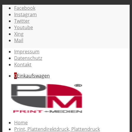
Facebook
Instagram
Twitter
Youtube
Xing
Mail
Impressum
Datenschutz
Kontakt
0
Einkaufswagen
Home
Print, Plattendirektdruck, Plattendruck