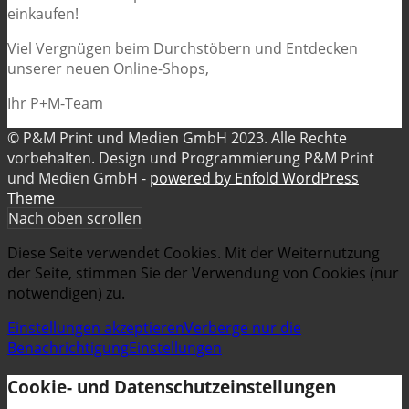
einkaufen!
Viel Vergnügen beim Durchstöbern und Entdecken
unserer neuen Online-Shops,
Ihr P+M-Team
© P&M Print und Medien GmbH 2023. Alle Rechte
vorbehalten. Design und Programmierung P&M Print
und Medien GmbH -
powered by Enfold WordPress
Theme
Nach oben scrollen
Diese Seite verwendet Cookies. Mit der Weiternutzung
der Seite, stimmen Sie der Verwendung von Cookies (nur
notwendigen) zu.
Einstellungen akzeptieren
Verberge nur die
Benachrichtigung
Einstellungen
Cookie- und Datenschutzeinstellungen