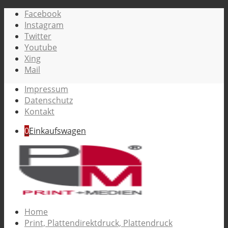
Facebook
Instagram
Twitter
Youtube
Xing
Mail
Impressum
Datenschutz
Kontakt
0
Einkaufswagen
Home
Print, Plattendirektdruck, Plattendruck