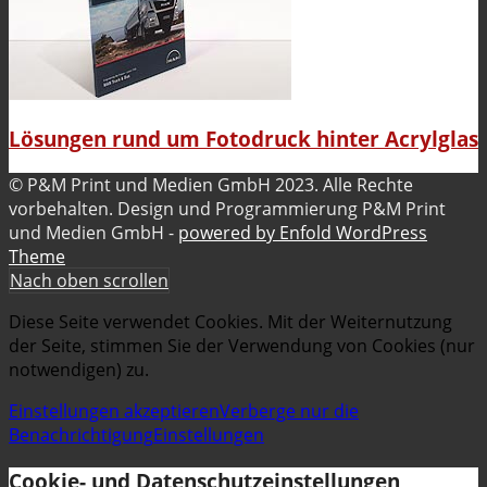
Lösungen rund um Fotodruck hinter Acrylglas
© P&M Print und Medien GmbH 2023. Alle Rechte
vorbehalten. Design und Programmierung P&M Print
und Medien GmbH -
powered by Enfold WordPress
Theme
Nach oben scrollen
Diese Seite verwendet Cookies. Mit der Weiternutzung
der Seite, stimmen Sie der Verwendung von Cookies (nur
notwendigen) zu.
Einstellungen akzeptieren
Verberge nur die
Benachrichtigung
Einstellungen
Cookie- und Datenschutzeinstellungen