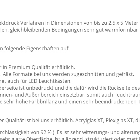
ektdruck Verfahren in Dimensionen von bis zu 2,5 x 5 Meter 
imalen, gleichbleibenden Bedingungen sehr gut warmformbar
n folgende Eigenschaften auf:
 in Premium Qualität erhältlich.
 Alle Formate bei uns werden zugeschnitten und gefräst.
gnet auch für LED Leuchtkästen.
rderseite ist unbedruckt und die dafür wird die Rückseite de
 Innen- und Außenbereich einsetzbar, somit auch Feuchtrau
ne sehr hohe Farbbrillanz und einen sehr beeindruckenden T
er Qualität ist bei uns erhältlich. Acrylglas XT, Plexiglas XT,
durchlässigkeit von 92 % ). Es ist sehr witterungs- und alte
sehr glatte Oberfläche. Ist glänzend, strukturiert oder matt b