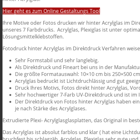
Hier geht es zum Online Gestaltungs Tool
Ihre Motive oder Fotos drucken wir hinter Acrylglas im Dir
unseres 7 Farbdrucks. Acrylglas, Plexiglas ist unter opt
Lösungsmittelklebstoffen.
Fotodruck hinter Acrylglas im Direktdruck Verfahren weise
Sehr Formstabil und sehr langlebig.
Als Direktdruck und Fineart bei uns in der Manufaktur
Die größte Formatauswahl: 10×10 cm bis 250×500 cm.
Acrylglas bedruckt ist Lichtdruchlässig und gut geei
Druck Ihres Motivs, Fotos direkt hinter Acrylglas, Vo
Sehr hochwertiger 7-Farb UV-Direktdruck und ist im
Der Direktdruck von Fotos hinter Acrylglas haben ei
je nach Stärke des Acrylglases.
Extrudierte Plexi- Acrylglasglasplatten, das Original in best
Das Acrylglas ist absolut farblos und klar ( hat eine Licht
bruchfest bis schlagzäh. Acrylglas, Plexiglas sehr gute und 