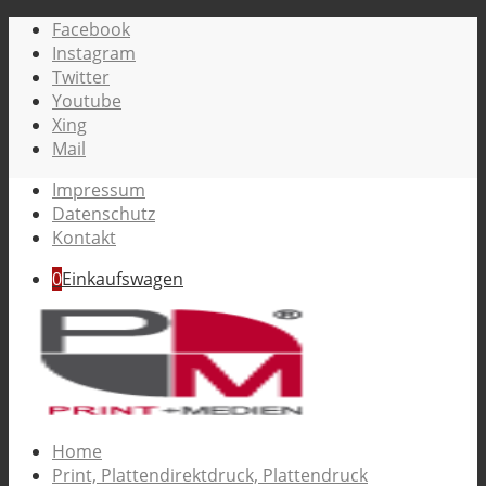
Facebook
Instagram
Twitter
Youtube
Xing
Mail
Impressum
Datenschutz
Kontakt
0
Einkaufswagen
Home
Print, Plattendirektdruck, Plattendruck