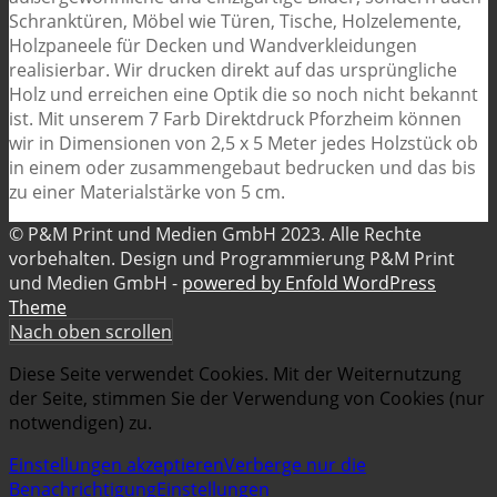
Schranktüren, Möbel wie Türen, Tische, Holzelemente,
Holzpaneele für Decken und Wandverkleidungen
realisierbar. Wir drucken direkt auf das ursprüngliche
Holz und erreichen eine Optik die so noch nicht bekannt
ist. Mit unserem 7 Farb Direktdruck Pforzheim können
wir in Dimensionen von 2,5 x 5 Meter jedes Holzstück ob
in einem oder zusammengebaut bedrucken und das bis
zu einer Materialstärke von 5 cm.
© P&M Print und Medien GmbH 2023. Alle Rechte
vorbehalten. Design und Programmierung P&M Print
und Medien GmbH -
powered by Enfold WordPress
Theme
Nach oben scrollen
Diese Seite verwendet Cookies. Mit der Weiternutzung
der Seite, stimmen Sie der Verwendung von Cookies (nur
notwendigen) zu.
Einstellungen akzeptieren
Verberge nur die
Benachrichtigung
Einstellungen