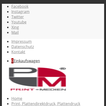
Facebook
Instagram
Twitter
Youtube
Xing
Mail
Impressum
Datenschutz
Kontakt
0
Einkaufswagen
Home
Print, Plattendirektdruck, Plattendruck