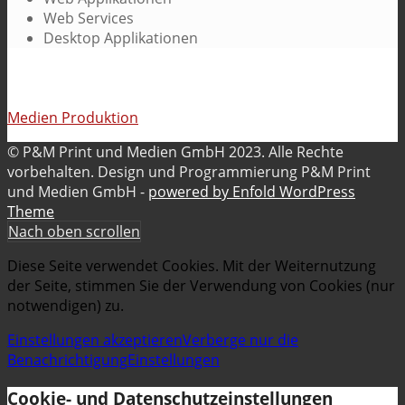
Web Services
Desktop Applikationen
Medien Produktion
© P&M Print und Medien GmbH 2023. Alle Rechte
vorbehalten. Design und Programmierung P&M Print
und Medien GmbH -
powered by Enfold WordPress
Theme
Nach oben scrollen
Diese Seite verwendet Cookies. Mit der Weiternutzung
der Seite, stimmen Sie der Verwendung von Cookies (nur
notwendigen) zu.
Einstellungen akzeptieren
Verberge nur die
Benachrichtigung
Einstellungen
Cookie- und Datenschutzeinstellungen