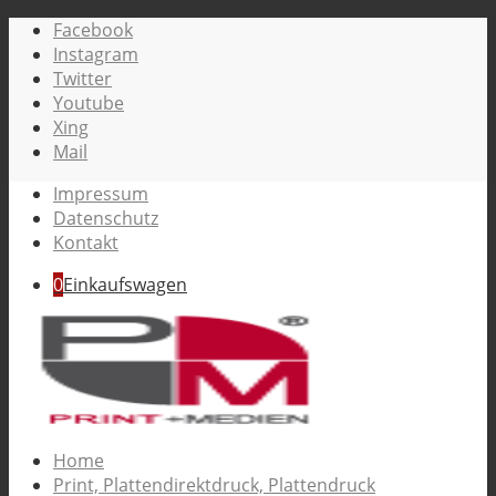
Facebook
Instagram
Twitter
Youtube
Xing
Mail
Impressum
Datenschutz
Kontakt
0
Einkaufswagen
Home
Print, Plattendirektdruck, Plattendruck