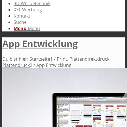
3D Werbetechnik
XXL Werbung
Kontakt
Suche
Menü
Menü
App Entwicklung
Du bist hier:
Startseite
1
/
Print, Plattendirektdruck,
Plattendruck
2
/
App Entwicklung