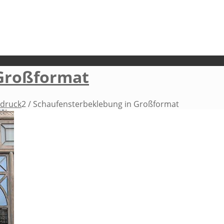
 Großformat
ndruck
2
/
Schaufensterbeklebung in Großformat