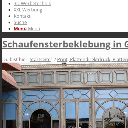
3D Werbetechnik
XXL Werbung
Kontakt
Suche
Menü
Menü
Schaufensterbeklebung in
Du bist hier:
Startseite
1
/
Print, Plattendirektdruck, Platte