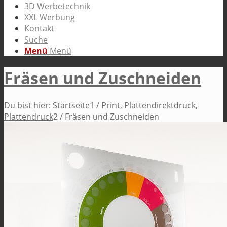
3D Werbetechnik
XXL Werbung
Kontakt
Suche
Menü
Menü
Fräsen und Zuschneiden
Du bist hier:
Startseite
1
/
Print, Plattendirektdruck,
Plattendruck
2
/
Fräsen und Zuschneiden