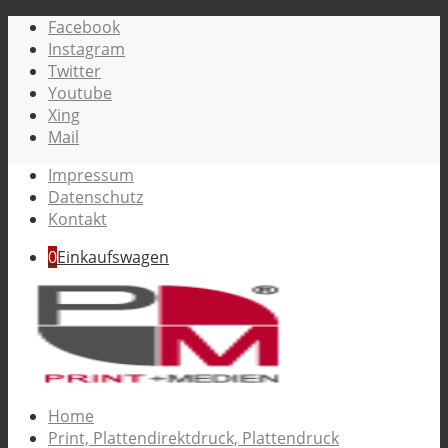
Facebook
Instagram
Twitter
Youtube
Xing
Mail
Impressum
Datenschutz
Kontakt
0
Einkaufswagen
Home
Print, Plattendirektdruck, Plattendruck