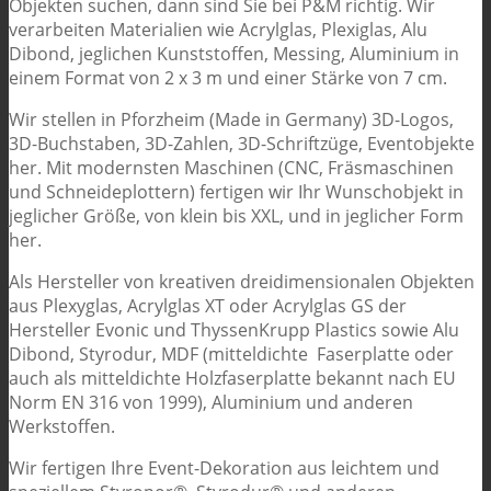
Objekten suchen, dann sind Sie bei P&M richtig. Wir
verarbeiten Materialien wie Acrylglas, Plexiglas, Alu
Dibond, jeglichen Kunststoffen, Messing, Aluminium in
einem Format von 2 x 3 m und einer Stärke von 7 cm.
Wir stellen in Pforzheim (Made in Germany) 3D-Logos,
3D-Buchstaben, 3D-Zahlen, 3D-Schriftzüge, Eventobjekte
her. Mit modernsten Maschinen (CNC, Fräsmaschinen
und Schneideplottern) fertigen wir Ihr Wunschobjekt in
jeglicher Größe, von klein bis XXL, und in jeglicher Form
her.
Als Hersteller von kreativen dreidimensionalen Objekten
aus Plexyglas, Acrylglas XT oder Acrylglas GS der
Hersteller Evonic und ThyssenKrupp Plastics sowie Alu
Dibond, Styrodur, MDF (mitteldichte Faserplatte oder
auch als mitteldichte Holzfaserplatte bekannt nach EU
Norm EN 316 von 1999), Aluminium und anderen
Werkstoffen.
Wir fertigen Ihre Event-Dekoration aus leichtem und