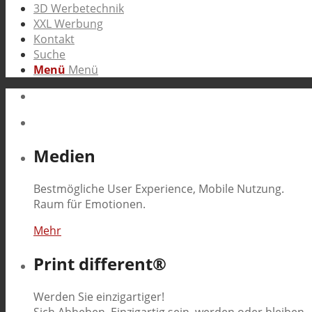
3D Werbetechnik
XXL Werbung
Kontakt
Suche
Menü
Menü
Medien
Bestmögliche User Experience, Mobile Nutzung.
Raum für Emotionen.
Mehr
Print different®
Werden Sie einzigartiger!
Sich Abheben. Einzigartig sein, werden oder bleiben.